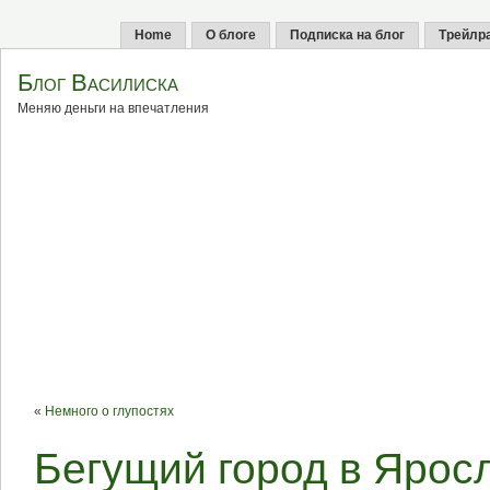
Home
О блоге
Подписка на блог
Трейлр
Блог Василиска
Меняю деньги на впечатления
«
Немного о глупостях
Бегущий город в Ярос