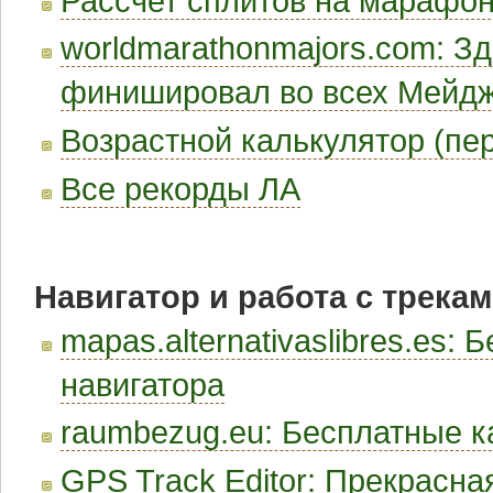
Рассчет сплитов на марафо
worldmarathonmajors.com: Зд
финишировал во всех Мейд
Возрастной калькулятор (пе
Все рекорды ЛА
Навигатор и работа с трека
mapas.alternativaslibres.es:
навигатора
raumbezug.eu: Бесплатные к
GPS Track Editor: Прекрасн