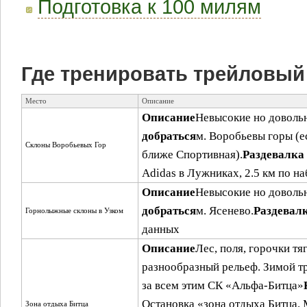
Подготовка к 100 милям
Где тренировать трейловый
Место
Описание
Описание
Невысокие но довольн
добраться
м. Воробьевы горы (е
Склоны Воробьевых Гор
ближе Спортивная).
Раздевалка
Adidas в Лужниках, 2.5 км по н
Описание
Невысокие но довольн
добраться
м. Ясенево.
Раздевал
Горнолыжные склоны в Узком
данных
Описание
Лес, поля, горочки тя
разнообразный рельеф. Зимой т
за всем этим СК «Альфа-Битца»
Остановка «зона отдыха Битца. 
Зона отдыха Битца