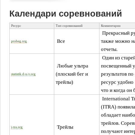
Календари соревнований
Ресурс
Тип соревнований
Комментарии
Прекрасный ру
Все
также можно н
probeg.org
отчеты.
Один из старе
Любые ультра
посвещенный у
(плоский бег и
результатов по
statistik.d-u-v.org
трейлы)
ресурс удобно
что и когда он 
International T
(ITRA) появила
обладает наиб
трейлов. Соре
Трейлы
i-tra.org
получают инте