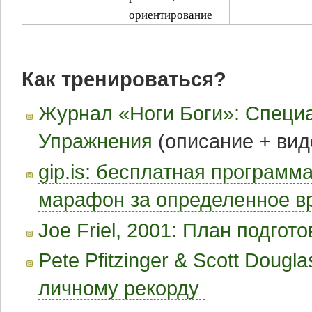
ориентирование
Как тренироваться?
Журнал «Ноги Боги»: Специ
Упражнения
(описание + вид
gip.is: бесплатная программ
марафон за определенное в
Joe Friel, 2001: План подгот
Pete Pfitzinger & Scott Dougl
личному рекорду