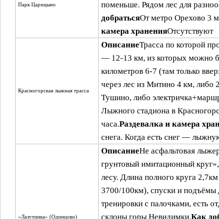
поменьше. Рядом лес для разноо
Парк Царицыно
добраться
От метро Орехово 3 м
камера хранения
Отсутствуют
Описание
Трасса по которой п
— 12-13 км, из которых можно 
километров 6-7 (там только ввер
через лес из Митино 4 км, либо 
Красногорская лыжная трасса
Тушино, либо электричка+марш
Лыжного стадиона в Красногорс
часа.
Раздевалка и камера хра
снега. Когда есть снег — лыжну
Описание
Не асфальтовая лыжер
грунтовый имитационный круг», 
лесу. Длина полного круга 2,7км
3700/100км), спуски и подъёмы
тренировки с палочками, есть о
склоны горы Невидимки.
Как до
«Лазутинка» (Одинцово)