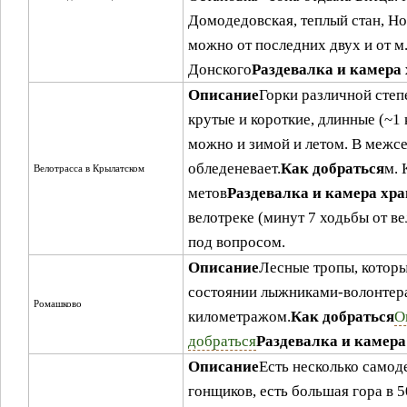
Домодедовская, теплый стан, Н
можно от последних двух и от м
Донского
Раздевалка и камера
Описание
Горки различной степ
крутые и короткие, длинные (~1 
можно и зимой и летом. В межсе
обледеневает.
Как добраться
м. 
Велотрасса в Крылатском
метов
Раздевалка и камера хр
велотреке (минут 7 ходьбы от в
под вопросом.
Описание
Лесные тропы, котор
состоянии лыжниками-волонтер
Ромашково
километражом.
Как добраться
О
добраться
Раздевалка и камера
Описание
Есть несколько самод
гонщиков, есть большая гора в 5