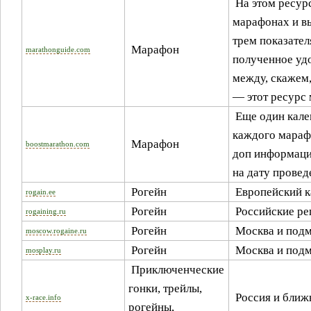
На этом ресур
марафонах и в
трем показател
Марафон
marathonguide.com
полученное удо
между, скажем
— этот ресурс
Еще один кале
каждого марафо
Марафон
boostmarathon.com
доп информаци
на дату провед
Рогейн
Европейский к
rogain.ee
Рогейн
Российские ре
rogaining.ru
Рогейн
Москва и подм
moscow.rogaine.ru
Рогейн
Москва и подм
mosplay.ru
Приключенческие
гонки, трейлы,
Россия и ближ
x-race.info
рогейны,