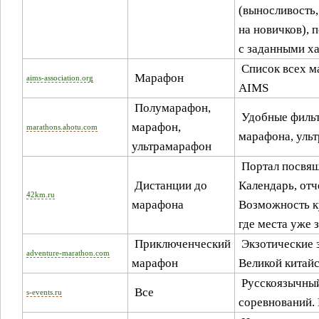
(выносливость,
на новичков), 
с заданными х
Список всех м
Марафон
aims-association.org
AIMS
Полумарафон,
Удобные фильт
марафон,
marathons.ahotu.com
марафона, уль
ультрамарафон
Портал посвящ
Дистанции до
Календарь, отч
42km.ru
марафона
Возможность к
где места уже 
Приключенческий
Экзотические 
adventure-marathon.com
марафон
Великой китайс
Русскоязычный
Все
s-events.ru
соревнований. 