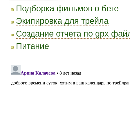
Подборка фильмов о беге
Экипировка для трейла
Создание отчета по gpx фай
Питание