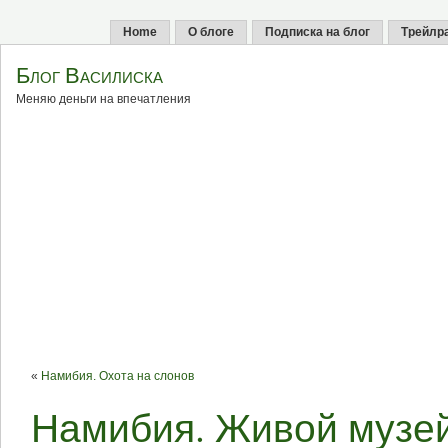
Home
О блоге
Подписка на блог
Трейлр
Блог Василиска
Меняю деньги на впечатления
«
Намибия. Охота на слонов
Намибия. Живой музе