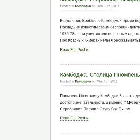
Posted in
Камбоджа
on Фев 10th, 2011
Вступление Вообще, с Камбоджей, кроме бед
Последние известны своим беспрециндентны
1975-78гг. они уничтожили по разным оценка
Про Красных Кхмерах нельзя рассказывать 
Read Full Post »
Камбоджа. Столица Пномпень
Posted in
Камбоджа
on Фев 4th, 2011
Пномпень На столицу Камбоджи был отведен
достопримечательности, а именно: * Музей
Серебряная Пагода * Ступу Ват Пхном
Read Full Post »