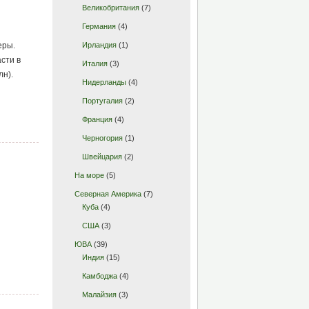
Великобритания
(7)
Германия
(4)
Ирландия
(1)
еры.
сти в
Италия
(3)
лн).
Нидерланды
(4)
Португалия
(2)
Франция
(4)
Черногория
(1)
Швейцария
(2)
На море
(5)
Северная Америка
(7)
Куба
(4)
США
(3)
ЮВА
(39)
Индия
(15)
Камбоджа
(4)
Малайзия
(3)