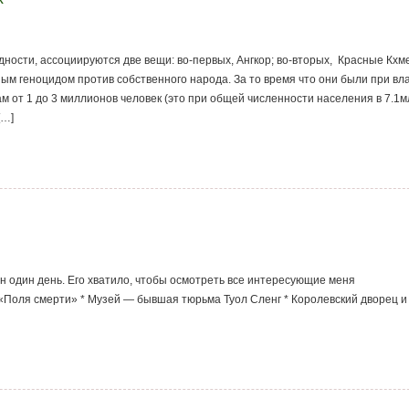
ности, ассоциируются две вещи: во-первых, Ангкор; во-вторых, Красные Кхм
м геноцидом против собственного народа. За то время что они были при вла
м от 1 до 3 миллионов человек (это при общей численности населения в 7.1м
[…]
 один день. Его хватило, чтобы осмотреть все интересующие меня
 «Поля смерти» * Музей — бывшая тюрьма Туол Сленг * Королевский дворец и