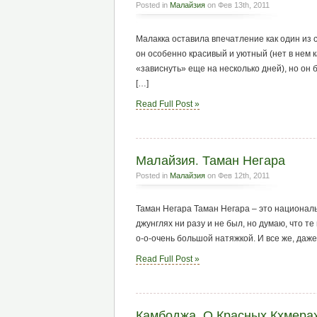
Posted in
Малайзия
on Фев 13th, 2011
Малакка оставила впечатление как один из с
он особенно красивый и уютный (нет в нем 
«зависнуть» еще на несколько дней), но он
[…]
Read Full Post »
Малайзия. Таман Негара
Posted in
Малайзия
on Фев 12th, 2011
Таман Негара Таман Негара – это националь
джунглях ни разу и не был, но думаю, что т
о-о-очень большой натяжкой. И все же, даже
Read Full Post »
Камбоджа. О Красных Кхмера