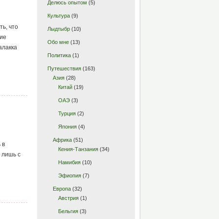
Делюсь опытом
(5)
Культура
(9)
ть, что
Лыдтыбр
(10)
ние
Обо мне
(13)
алакка
Политика
(1)
Путешествия
(163)
Азия
(28)
Китай
(19)
ОАЭ
(3)
Турция
(2)
Япония
(4)
Африка
(51)
 в
Кения-Танзания
(34)
 лишь с
Намибия
(10)
Эфиопия
(7)
Европа
(32)
Австрия
(1)
Бельгия
(3)